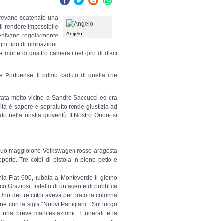
 avevano scatenato una
di rendere impossibile
Angelo
venivano regolarmente
ni tipo di umiliazioni.
la morte di quattro camerati nel giro di dieci
re Portuense, il primo caduto di quella che
rata molto vicino a Sandro Saccucci ed era
tà è sapere e sopratutto rende giustizia ad
to nella nostra gioventù Il Nostro Onore si
Il suo maggiolone Volkswagen rosso aragosta
perto. Tre colpi di pistola in pieno petto e
chia Fiat 600, rubata a Monteverde il giorno
co Graziosi, fratello di un’agente di pubblica
Uno dei tre colpi aveva perforato la colonna
ne con la sigla “Nuovi Partigiani”. Sul luogo
o una breve manifestazione. I funerali e la