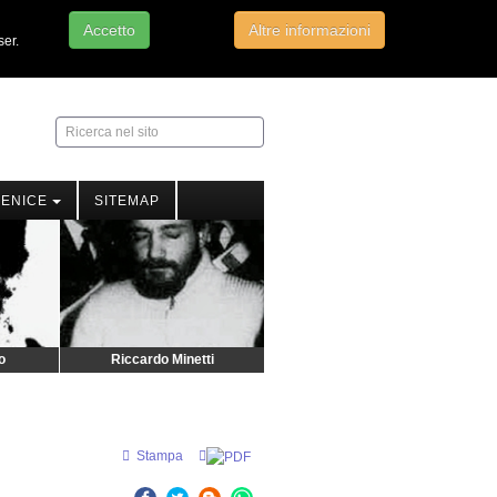
Accetto
Altre informazioni
ser.
Ricerca
nel
sito
FENICE
SITEMAP
o
Riccardo Minetti
Francesco Nigro
Stampa