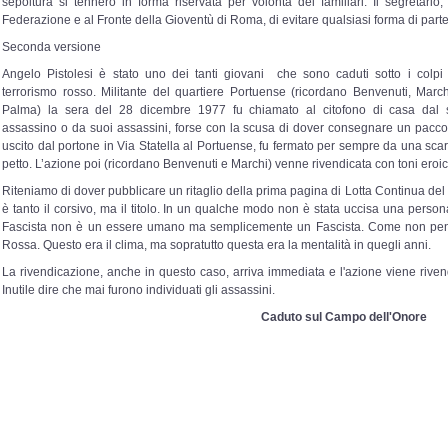
sepoltura si tennero in forma riservata per volontà dei familiari. Il segretario,
Federazione e al Fronte della Gioventù di Roma, di evitare qualsiasi forma di parte
Seconda versione
Angelo Pistolesi è stato uno dei tanti giovani che sono caduti sotto i colpi
terrorismo rosso. Militante del quartiere Portuense (ricordano Benvenuti, Marc
Palma) la sera del 28 dicembre 1977 fu chiamato al citofono di casa dal 
assassino o da suoi assassini, forse con la scusa di dover consegnare un pacc
uscito dal portone in Via Statella al Portuense, fu fermato per sempre da una scar
petto. L’azione poi (ricordano Benvenuti e Marchi) venne rivendicata con toni eroici
Riteniamo di dover pubblicare un ritaglio della prima pagina di Lotta Continua d
è tanto il corsivo, ma il titolo. In un qualche modo non è stata uccisa una perso
Fascista non è un essere umano ma semplicemente un Fascista. Come non pens
Rossa. Questo era il clima, ma sopratutto questa era la mentalità in quegli anni.
La rivendicazione, anche in questo caso, arriva immediata e l'azione viene rivendi
Inutile dire che mai furono individuati gli assassini.
Caduto sul Campo dell'Onore