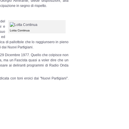
 Giorgio Almirante, diede disposizioni, alla
cipazione in segno di rispetto.
 del
hi e
Lotta Continua
suo
o ed
ica di pallottole che lo raggiunsero in pieno
 dai Nuovi Partigiani.
el 29 Dicembre 1977. Quello che colpisce non
na, ma un Fascista quasi a voler dire che un
are ai deliranti programmi di Radio Onda
cata con toni eroici dai "Nuovi Partigiani".