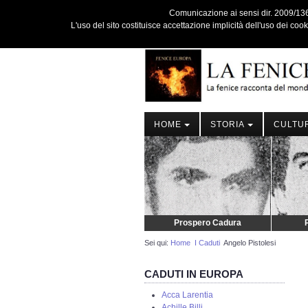
Comunicazione ai sensi dir. 2009/136/C
L'uso del sito costituisce accettazione implicità dell'uso dei coo
HOME
STORIA
CULTU
Silvio Ferrari
Prospero Cadura
P
Sei qui:
Home
I Caduti
Angelo Pistolesi
CADUTI IN EUROPA
Acca Larentia
Achille Billi