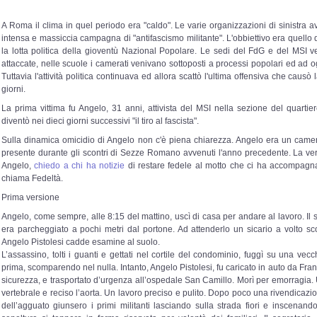
A Roma il clima in quel periodo era "caldo". Le varie organizzazioni di sinistra
intensa e massiccia campagna di "antifascismo militante". L'obbiettivo era quello 
la lotta politica della gioventù Nazional Popolare. Le sedi del FdG e del MSI 
attaccate, nelle scuole i camerati venivano sottoposti a processi popolari ed ad og
Tuttavia l'attività politica continuava ed allora scattò l'ultima offensiva che causò 
giorni.
La prima vittima fu Angelo, 31 anni, attivista del MSI nella sezione del quartie
diventò nei dieci giorni successivi "il tiro al fascista".
Sulla dinamica omicidio di Angelo non c'è piena chiarezza. Angelo era un came
presente durante gli scontri di Sezze Romano avvenuti l'anno precedente. La veri
Angelo,
chiedo a chi ha notizie
di restare fedele al motto che ci ha accompagna
chiama Fedeltà.
Prima versione
Angelo, come sempre, alle 8:15 del mattino, uscì di casa per andare al lavoro. 
era parcheggiato a pochi metri dal portone. Ad attenderlo un sicario a volto sco
Angelo Pistolesi cadde esamine al suolo.
L’assassino, tolti i guanti e gettati nel cortile del condominio, fuggì su una vec
prima, scomparendo nel nulla. Intanto, Angelo Pistolesi, fu caricato in auto da Fran
sicurezza, e trasportato d’urgenza all’ospedale San Camillo. Morì per emorragia. 
vertebrale e reciso l’aorta. Un lavoro preciso e pulito. Dopo poco una rivendicazio
dell’agguato giunsero i primi militanti lasciando sulla strada fiori e inscenand