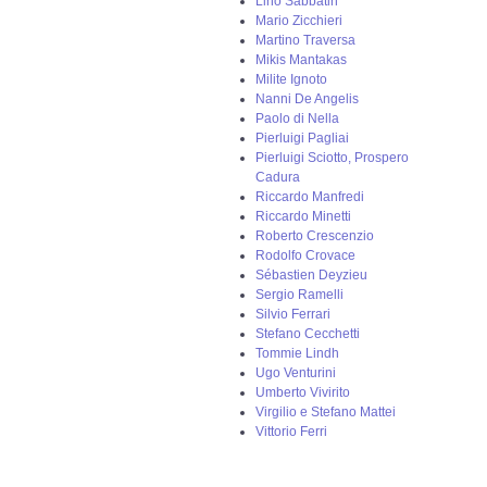
Lino Sabbatin
Mario Zicchieri
Martino Traversa
Mikis Mantakas
Milite Ignoto
Nanni De Angelis
Paolo di Nella
Pierluigi Pagliai
Pierluigi Sciotto, Prospero
Cadura
Riccardo Manfredi
Riccardo Minetti
Roberto Crescenzio
Rodolfo Crovace
Sébastien Deyzieu
Sergio Ramelli
Silvio Ferrari
Stefano Cecchetti
Tommie Lindh
Ugo Venturini
Umberto Vivirito
Virgilio e Stefano Mattei
Vittorio Ferri