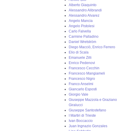
Alberto Giaquinto
Alessandro Alibrandi
Alessandro Alvarez
Angelo Mancia
Angelo Pistolesi
Carlo Falvella
Carmine Palladino
Daniel Wretström
Diego Macciò, Enrico Ferrero
Elio di Scala
Emanuele Zilli
Enrico Pedenovi
Francesco Cecchin
Francesco Mangiameli
Francesco Nigro
Franco Anselmi
Giancarlo Esposti
Giorgio Vale
Giuseppe Mazzola e Graziano
Giralucci
Giuseppe Santostefano
I Martiri di Trieste
Ivan Boccaccio
Juan Ingnazio Gonzales