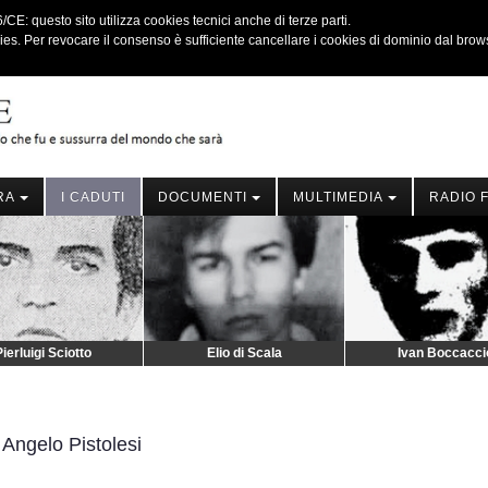
E: questo sito utilizza cookies tecnici anche di terze parti.
kies. Per revocare il consenso è sufficiente cancellare i cookies di dominio dal brow
RA
I CADUTI
DOCUMENTI
MULTIMEDIA
RADIO 
ierluigi Sciotto
Elio di Scala
Ivan Boccacci
Angelo Pistolesi