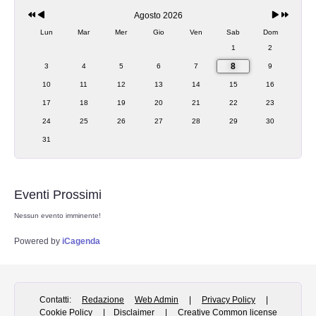
Agosto 2026
Web Admin
Lun
Mar
Mer
Gio
Ven
Sab
Dom
1
2
Redazione
8
3
4
5
6
7
9
10
11
12
13
14
15
16
Eventi in programmazione
17
18
19
20
21
22
23
24
25
26
27
28
29
30
STORIA
31
Protostoria
Eventi Prossimi
Storia Greco Romana
Nessun evento imminente!
Storia Medioevale
Powered by
iCagenda
Storia - La Reconquista
Contatti:
Redazione
Web Admin
|
Privacy Policy
|
Storia Moderna
Cookie Policy
|
Disclaimer
|
Creative Common license