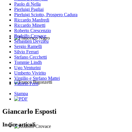
Paolo di Nella
Pierluigi Pagliai
Pierluigi Sciotto, Prospero Cadura
Riccardo Manfredi
Riccardo Minetti
Roberto Crescenzio
Rodolfo Crovace
Sébastien Deyzieu
Francesco Nigro
Sergio Ramelli
Silvio Ferrari
Stefano Cecchetti
Tommie Lindh
Ugo Venturini
Umberto Vivirito
Virgilio e Stefano Mattei
Vittorio Ferri
Franco Bigonzetti
Stampa
Giancarlo Esposti
Indice articoli
Rodolfo Crovace