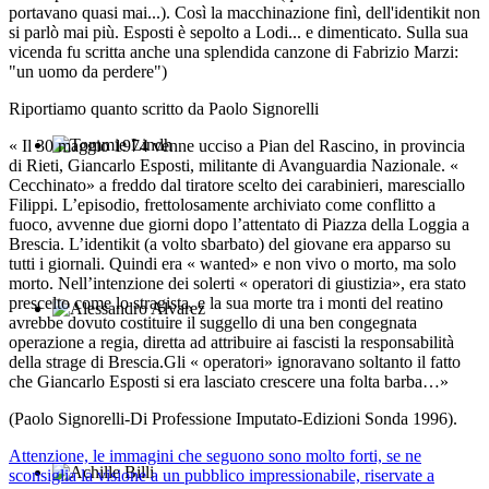
Juan Ignacio
portavano quasi mai...). Così la macchinazione finì, dell'identikit non
si parlò mai più. Esposti è sepolto a Lodi... e dimenticato. Sulla sua
vicenda fu scritta anche una splendida canzone di Fabrizio Marzi:
"un uomo da perdere")
Riportiamo quanto scritto da Paolo Signorelli
« Il 30 maggio 1974 venne ucciso a Pian del Rascino, in provincia
Tommie Lindh
di Rieti, Giancarlo Esposti, militante di Avanguardia Nazionale. «
Cecchinato» a freddo dal tiratore scelto dei carabinieri, maresciallo
Filippi. L’episodio, frettolosamente archiviato come conflitto a
fuoco, avvenne due giorni dopo l’attentato di Piazza della Loggia a
Brescia. L’identikit (a volto sbarbato) del giovane era apparso su
tutti i giornali. Quindi era « wanted» e non vivo o morto, ma solo
morto. Nell’intenzione dei solerti « operatori di giustizia», era stato
prescelto come lo stragista, e la sua morte tra i monti del reatino
avrebbe dovuto costituire il suggello di una ben congegnata
Alessandro Alvarez
operazione a regia, diretta ad attribuire ai fascisti la responsabilità
della strage di Brescia.Gli « operatori» ignoravano soltanto il fatto
che Giancarlo Esposti si era lasciato crescere una folta barba…»
(Paolo Signorelli-Di Professione Imputato-Edizioni Sonda 1996).
Attenzione, le immagini che seguono sono molto forti, se ne
sconsiglia la visione a un pubblico impressionabile, riservate a