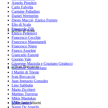
Angelo Pistolesi
Carlo Falvella
Carmine Palladino
Daniel Wretström
Diego Macciò, Enrico Ferrero
Elio di Scala
Emanuele Zilli
Enrico Pedenovi
Elio di Scala
Francesco Cecchin
Francesco Mangiameli
Francesco Nigro
Franco Anselmi
Giancarlo Esposti
Giorgio Vale
Giuseppe Mazzola e Graziano Giralucci
Giuseppe Santostefano
Ivan Boccaccio
I Martiri di Trieste
Ivan Boccaccio
Juan Ingnazio Gonzales
Lino Sabbatin
Mario Zicchieri
Martino Traversa
Mikis Mantakas
Milite Ignoto
Nanni De Angelis
Riccardo Minetti