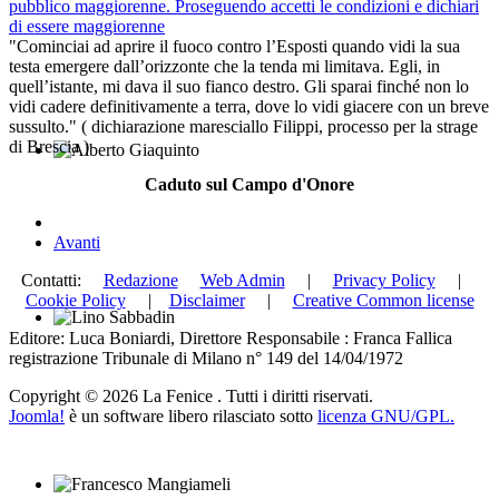
Achille Billi
pubblico maggiorenne. Proseguendo accetti le condizioni e dichiari
di essere maggiorenne
"Cominciai ad aprire il fuoco contro l’Esposti quando vidi la sua
testa emergere dall’orizzonte che la tenda mi limitava. Egli, in
quell’istante, mi dava il suo fianco destro. Gli sparai finché non lo
vidi cadere definitivamente a terra, dove lo vidi giacere con un breve
sussulto." ( dichiarazione maresciallo Filippi, processo per la strage
di Brescia )
Alberto Giaquinto
Caduto sul Campo d'Onore
Avanti
Contatti:
Redazione
Web Admin
|
Privacy Policy
|
Cookie Policy
|
Disclaimer
|
Creative Common license
Lino Sabbadin
Editore: Luca Boniardi, Direttore Responsabile : Franca Fallica
registrazione Tribunale di Milano n° 149 del 14/04/1972
Copyright © 2026 La Fenice . Tutti i diritti riservati.
Joomla!
è un software libero rilasciato sotto
licenza GNU/GPL.