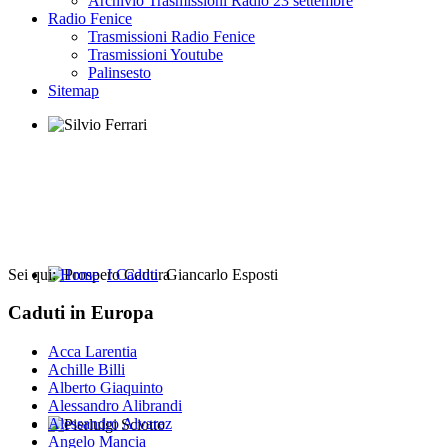
Archivio Trasmissioni Radio 23 settembre
Radio Fenice
Trasmissioni Radio Fenice
Trasmissioni Youtube
Palinsesto
Sitemap
Silvio Ferrari
Sei qui:
Home
I Caduti
Giancarlo Esposti
Prospero Cadura
Caduti in Europa
Acca Larentia
Achille Billi
Alberto Giaquinto
Alessandro Alibrandi
Alessandro Alvarez
Angelo Mancia
Pierluigi Sciotto