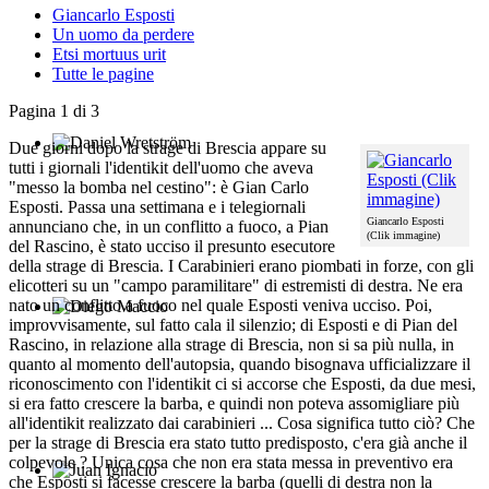
Giancarlo Esposti
Un uomo da perdere
Etsi mortuus urit
Tutte le pagine
Pagina 1 di 3
Due giorni dopo la strage di Brescia appare su
Daniel Wretström
tutti i giornali l'identikit dell'uomo che aveva
"messo la bomba nel cestino": è Gian Carlo
Esposti. Passa una settimana e i telegiornali
Giancarlo Esposti
annunciano che, in un conflitto a fuoco, a Pian
(Clik immagine)
del Rascino, è stato ucciso il presunto esecutore
della strage di Brescia. I Carabinieri erano piombati in forze, con gli
elicotteri su un "campo paramilitare" di estremisti di destra. Ne era
nato un conflitto a fuoco nel quale Esposti veniva ucciso. Poi,
improvvisamente, sul fatto cala il silenzio; di Esposti e di Pian del
Diego Maccio
Rascino, in relazione alla strage di Brescia, non si sa più nulla, in
quanto al momento dell'autopsia, quando bisognava ufficializzare il
riconoscimento con l'identikit ci si accorse che Esposti, da due mesi,
si era fatto crescere la barba, e quindi non poteva assomigliare più
all'identikit realizzato dai carabinieri ... Cosa significa tutto ciò? Che
per la strage di Brescia era stato tutto predisposto, c'era già anche il
colpevole ? Unica cosa che non era stata messa in preventivo era
che Esposti si facesse crescere la barba (quelli di destra non la