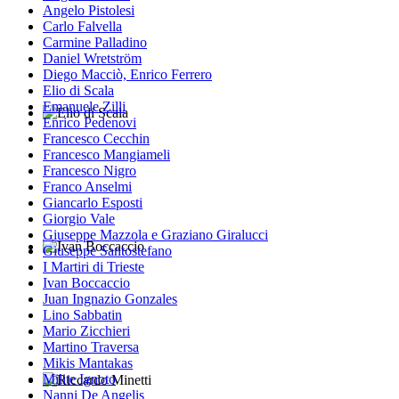
Angelo Pistolesi
Carlo Falvella
Carmine Palladino
Daniel Wretström
Diego Macciò, Enrico Ferrero
Elio di Scala
Emanuele Zilli
Enrico Pedenovi
Elio di Scala
Francesco Cecchin
Francesco Mangiameli
Francesco Nigro
Franco Anselmi
Giancarlo Esposti
Giorgio Vale
Giuseppe Mazzola e Graziano Giralucci
Giuseppe Santostefano
Ivan Boccaccio
I Martiri di Trieste
Ivan Boccaccio
Juan Ingnazio Gonzales
Lino Sabbatin
Mario Zicchieri
Martino Traversa
Mikis Mantakas
Milite Ignoto
Nanni De Angelis
Riccardo Minetti