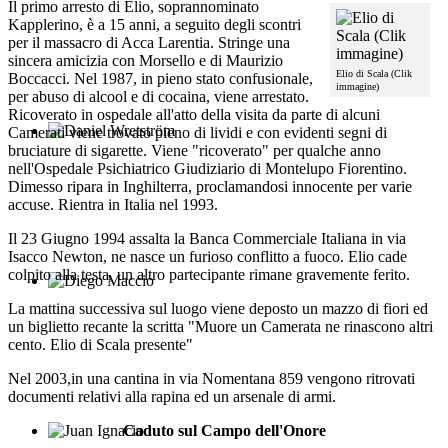
Il primo arresto di Elio, soprannominato
Kapplerino, è a 15 anni, a seguito degli scontri
per il massacro di Acca Larentia. Stringe una
sincera amicizia con Morsello e di Maurizio
Elio di Scala (Clik
Boccacci. Nel 1987, in pieno stato confusionale,
immagine)
per abuso di alcool e di cocaina, viene arrestato.
Ricoverato in ospedale all'atto della visita da parte di alcuni
Camerati viene trovato pieno di lividi e con evidenti segni di
Daniel Wretström
bruciature di sigarette. Viene "ricoverato" per qualche anno
nell'Ospedale Psichiatrico Giudiziario di Montelupo Fiorentino.
Dimesso ripara in Inghilterra, proclamandosi innocente per varie
accuse. Rientra in Italia nel 1993.
Il 23 Giugno 1994 assalta la Banca Commerciale Italiana in via
Isacco Newton, ne nasce un furioso conflitto a fuoco. Elio cade
colpito alla testa, un altro partecipante rimane gravemente ferito.
Diego Maccio
La mattina successiva sul luogo viene deposto un mazzo di fiori ed
un biglietto recante la scritta "Muore un Camerata ne rinascono altri
cento. Elio di Scala presente"
Nel 2003,in una cantina in via Nomentana 859 vengono ritrovati
documenti relativi alla rapina ed un arsenale di armi.
Caduto sul Campo dell'Onore