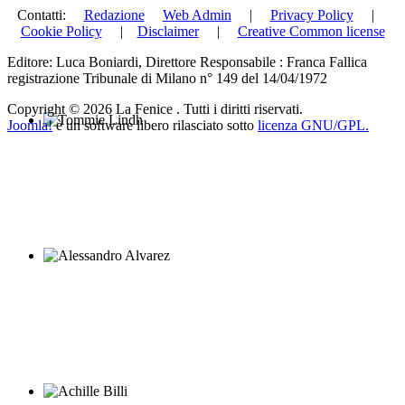
Juan Ignacio
Contatti:
Redazione
Web Admin
|
Privacy Policy
|
Cookie Policy
|
Disclaimer
|
Creative Common license
Editore: Luca Boniardi, Direttore Responsabile : Franca Fallica
registrazione Tribunale di Milano n° 149 del 14/04/1972
Copyright © 2026 La Fenice . Tutti i diritti riservati.
Joomla!
è un software libero rilasciato sotto
licenza GNU/GPL.
Tommie Lindh
Alessandro Alvarez