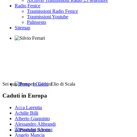
Archivio Trasmissioni Radio 23 settembre
Radio Fenice
Trasmissioni Radio Fenice
Trasmissioni Youtube
Palinsesto
Sitemap
Silvio Ferrari
Sei qui:
Home
I Caduti
Elio di Scala
Prospero Cadura
Caduti in Europa
Acca Larentia
Achille Billi
Alberto Giaquinto
Alessandro Alibrandi
Alessandro Alvarez
Angelo Mancia
Pierluigi Sciotto