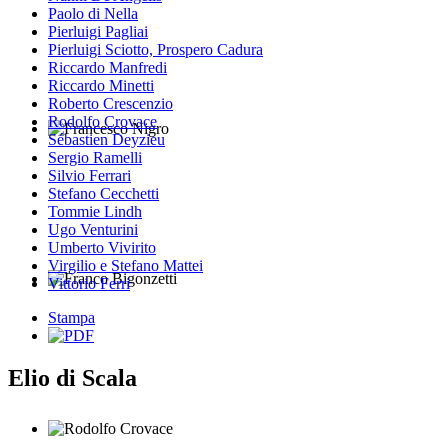
Paolo di Nella
Pierluigi Pagliai
Pierluigi Sciotto, Prospero Cadura
Riccardo Manfredi
Riccardo Minetti
Roberto Crescenzio
Rodolfo Crovace
Sébastien Deyzieu
Francesco Nigro
Sergio Ramelli
Silvio Ferrari
Stefano Cecchetti
Tommie Lindh
Ugo Venturini
Umberto Vivirito
Virgilio e Stefano Mattei
Vittorio Ferri
Franco Bigonzetti
Stampa
Elio di Scala
Rodolfo Crovace