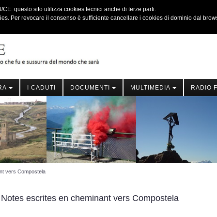
E: questo sito utilizza cookies tecnici anche di terze parti.
kies. Per revocare il consenso è sufficiente cancellare i cookies di dominio dal brow
RA
I CADUTI
DOCUMENTI
MULTIMEDIA
RADIO 
nt vers Compostela
Notes escrites en cheminant vers Compostela