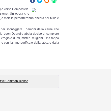
ggio verso Compostela.
isterre. Un opera che
 e molti la percorreranno ancora per Mille e
 per sconfiggere i demoni della carne che
rale Leon Degrelle abbia deciso di compiere
rogiolo di riti, misteri, religioni. Una tappa
 con l'animo purificato dalla fatica e dalla
tive Common license