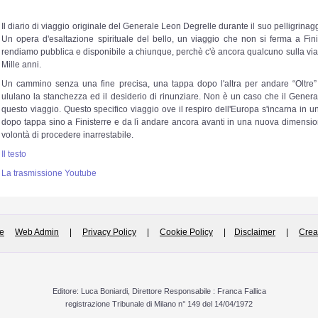
Il diario di viaggio originale del Generale Leon Degrelle durante il suo pelligrina
Un opera d'esaltazione spirituale del bello, un viaggio che non si ferma a Fin
rendiamo pubblica e disponibile a chiunque, perchè c'è ancora qualcuno sulla via,
Mille anni.
Un cammino senza una fine precisa, una tappa dopo l'altra per andare “Oltre”
ululano la stanchezza ed il desiderio di rinunziare. Non è un caso che il Gene
questo viaggio. Questo specifico viaggio ove il respiro dell'Europa s'incarna in un c
dopo tappa sino a Finisterre e da lì andare ancora avanti in una nuova dimensione
volontà di procedere inarrestabile.
Il testo
La trasmissione Youtube
e
Web Admin
|
Privacy Policy
|
Cookie Policy
|
Disclaimer
|
Crea
Editore: Luca Boniardi, Direttore Responsabile : Franca Fallica
registrazione Tribunale di Milano n° 149 del 14/04/1972