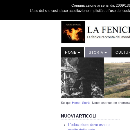
Comunicazione ai sensi dir. 2009/136/C
L'uso del sito costituisce accettazione implicità dell'uso dei coo
HOME
STORIA
CULTU
Sei qui:
Home
Storia
Notes escrites en chemina
NUOVI ARTICOLI
L'educazione deve essere
quella dello stato