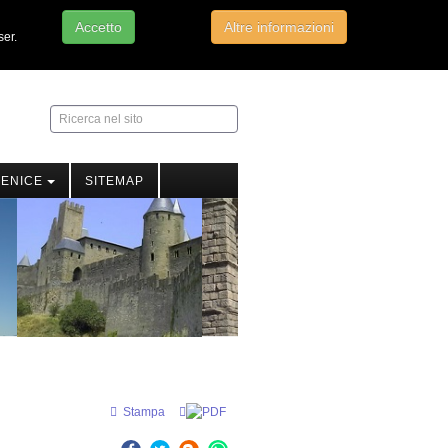
Accetto
Altre informazioni
ser.
Ricerca
nel
sito
FENICE
SITEMAP
Stampa