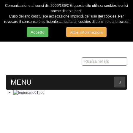
Comunicazione ai sensi dir. 2009/136/CE: questo sito utilizza cookies tecnici
anche di terze parti.
L'uso del sito costituisce accettazione implicità dell'uso dei cookies. Per
revocare il consenso è sufficiente cancellare i cookies di dominio dal browser.
Accetto
Altre informazioni
Ricerca
nel
sito
MENU
HOME
Contatti
Web Admin