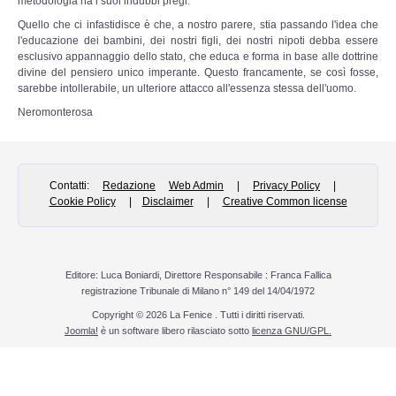
metodologia ha i suoi indubbi pregi.
Quello che ci infastidisce è che, a nostro parere, stia passando l'idea che
Archivio Trasmissioni Radio 23 settembre
l'educazione dei bambini, dei nostri figli, dei nostri nipoti debba essere
esclusivo appannaggio dello stato, che educa e forma in base alle dottrine
divine del pensiero unico imperante. Questo francamente, se così fosse,
RADIO FENICE
sarebbe intollerabile, un ulteriore attacco all'essenza stessa dell'uomo.
Neromonterosa
Trasmissioni Radio Fenice
Trasmissioni Youtube
Contatti:
Redazione
Web Admin
|
Privacy Policy
|
Cookie Policy
|
Disclaimer
|
Creative Common license
Palinsesto
SITEMAP
Editore: Luca Boniardi, Direttore Responsabile : Franca Fallica
registrazione Tribunale di Milano n° 149 del 14/04/1972
Copyright © 2026 La Fenice . Tutti i diritti riservati.
Joomla!
è un software libero rilasciato sotto
licenza GNU/GPL.