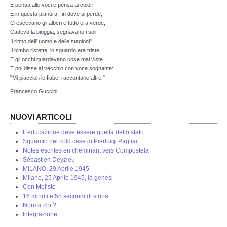
E pensa alle voci e pensa ai colori
E in questa pianura, fin dove si perde,
Leggende e Feste
Crescevano gli alberi e tutto era verde,
Cadeva la pioggia, segnavano i soli
CULTURA
Il ritmo dell' uomo e delle stagioni"
Il bimbo ristette, lo sguardo era triste,
E gli occhi guardavano cose mai viste
Strade d'Europa
E poi disse al vecchio con voce sognante:
"Mi piaccion le fiabe, raccontane altre!"
Saggi e Testi
Francesco Guccini
NUOVI ARTICOLI
Recensioni letterarie
L'educazione deve essere quella dello stato
Squarcio nel cold case di Pierluigi Pagliai
Abecedarium
Notes escrites en cheminant vers Compostela
Sébastien Deyzieu
Mito e Poesia
MILANO, 29 Aprile 1945
Milano, 25 Aprile 1945, la genesi
Con Mefisto
I CADUTI
16 minuti e 58 secondi di storia
Norma chi ?
Integrazione
DOCUMENTI