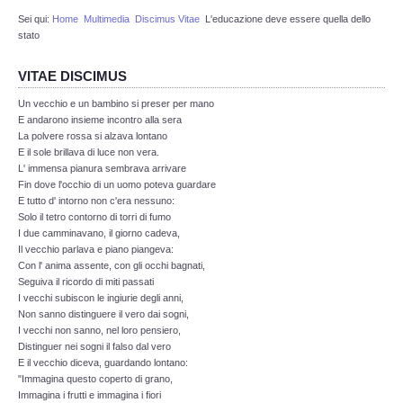
Sei qui:
Home
Multimedia
Discimus Vitae
L'educazione deve essere quella dello
Redazione
stato
Eventi in programmazione
VITAE DISCIMUS
Un vecchio e un bambino si preser per mano
STORIA
E andarono insieme incontro alla sera
La polvere rossa si alzava lontano
E il sole brillava di luce non vera.
Protostoria
L' immensa pianura sembrava arrivare
Fin dove l'occhio di un uomo poteva guardare
E tutto d' intorno non c'era nessuno:
Storia Greco Romana
Solo il tetro contorno di torri di fumo
I due camminavano, il giorno cadeva,
Storia Medioevale
Il vecchio parlava e piano piangeva:
Con l' anima assente, con gli occhi bagnati,
Seguiva il ricordo di miti passati
Storia - La Reconquista
I vecchi subiscon le ingiurie degli anni,
Non sanno distinguere il vero dai sogni,
I vecchi non sanno, nel loro pensiero,
Storia Moderna
Distinguer nei sogni il falso dal vero
E il vecchio diceva, guardando lontano:
"Immagina questo coperto di grano,
La nostra storia
Immagina i frutti e immagina i fiori