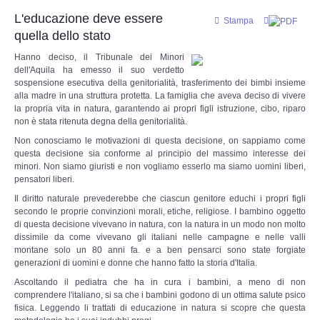
L'educazione deve essere
Stampa
Documenti 1900 - 1940
quella dello stato
Hanno deciso, il Tribunale dei Minori
Documenti 1940 - 2000
dell'Aquila ha emesso il suo verdetto
sospensione esecutiva della genitorialità, trasferimento dei bimbi insieme
alla madre in una struttura protetta. La famiglia che aveva deciso di vivere
Documenti dal 2000 ad oggi
la propria vita in natura, garantendo ai propri figli istruzione, cibo, riparo
non è stata ritenuta degna della genitorialità.
Super Guest
Non conosciamo le motivazioni di questa decisione, on sappiamo come
questa decisione sia conforme al principio del massimo interesse dei
minori. Non siamo giuristi e non vogliamo esserlo ma siamo uomini liberi,
MULTIMEDIA
pensatori liberi.
Il diritto naturale prevederebbe che ciascun genitore educhi i propri figli
Canzoniere
secondo le proprie convinzioni morali, etiche, religiose. I bambino oggetto
di questa decisione vivevano in natura, con la natura in un modo non molto
dissimile da come vivevano gli italiani nelle campagne e nelle valli
Filmati
montane solo un 80 anni fa. e a ben pensarci sono state forgiate
generazioni di uomini e donne che hanno fatto la storia d'Italia.
Gallerie fotografiche
Ascoltando il pediatra che ha in cura i bambini, a meno di non
comprendere l'italiano, si sa che i bambini godono di un ottima salute psico
fisica. Leggendo li trattati di educazione in natura si scopre che questa
Discimus Vitae